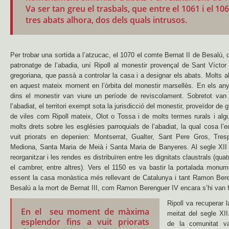
Va ser tan greu el trasbals, que entre el 1061 i el 10
tres abats alhora, dos dels quals intrusos.
Per trobar una sortida a l’atzucac, el 1070 el comte Bernat II de Besalú, 
patronatge de l’abadia, uní Ripoll al monestir provençal de Sant Víctor
gregoriana, que passà a controlar la casa i a designar els abats. Molts 
en aquest mateix moment en l’òrbita del monestir marsellès. En els any
dins el monestir van viure un període de reviscolament. Sobretot van
l’abadiat, el territori exempt sota la jurisdicció del monestir, proveïdor de
de viles com Ripoll mateix, Olot o Tossa i de molts termes rurals i alg
molts drets sobre les esglésies parroquials de l’abadiat, la qual cosa l’e
vuit priorats en depenien: Montserrat, Gualter, Sant Pere Gros, Tres
Mediona, Santa Maria de Meià i Santa Maria de Banyeres. Al segle XII l
reorganitzar i les rendes es distribuïren entre les dignitats claustrals (quatr
el cambrer, entre altres). Vers el 1150 es va bastir la portalada monum
essent la casa monàstica més rellevant de Catalunya i tant Ramon Beren
Besalú a la mort de Bernat III, com Ramon Berenguer IV encara s’hi van fe
Ripoll va recuperar
En el seu moment de màxima
meitat del segle XI
esplendor fins a vuit priorats
de la comunitat va