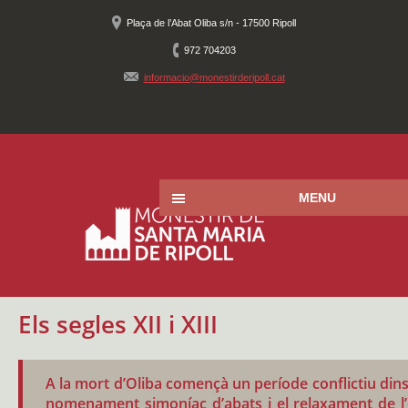
Plaça de l’Abat Oliba s/n - 17500 Ripoll
972 704203
informacio@monestirderipoll.cat
MENU
Els segles XII i XIII
A la mort d’Oliba començà un període conflictiu dins
nomenament simoníac d’abats i el relaxament de l’