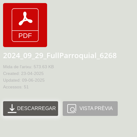
2024_09_29_FullParroquial_6268
Mida de l'arixu: 573.63 KB
Created: 23-04-2025
Updated: 09-06-2025
Accessos: 51
DESCARREGAR
VISTA PRÈVIA