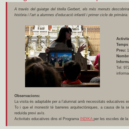
A través del guiatge del titella Gerbert, els més menuts descobrira
història i l’art a alumnes d’educació infantil i primer cicle de primària.
Activit
Temps
Preu:
1
Nombre
Informa
Tel. 97
informa
Observacions:
La visita és adaptable per a l’alumnat amb necessitats educatives e
To i que el monestir té barreres arquitectòniques, a causa de la se
reduïda previ avís.
Activitats educatives dins el Programa
INDIKA
per les escoles de l