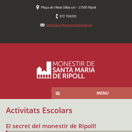
Plaça de l’Abat Oliba s/n - 17500 Ripoll
972 704203
informacio@monestirderipoll.cat
MENU
Activitats Escolars
El secret del monestir de Ripoll!