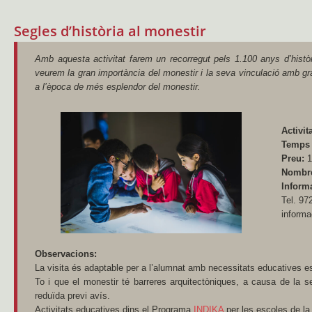
Segles d’història al monestir
Amb aquesta activitat farem un recorregut pels 1.100 anys d’històr
veurem la gran importància del monestir i la seva vinculació amb gr
a l’època de més esplendor del monestir.
Activit
Temps
Preu:
1
Nombre
Informa
Tel. 97
informa
Observacions:
La visita és adaptable per a l’alumnat amb necessitats educatives e
To i que el monestir té barreres arquitectòniques, a causa de la se
reduïda previ avís.
Activitats educatives dins el Programa
INDIKA
per les escoles de l