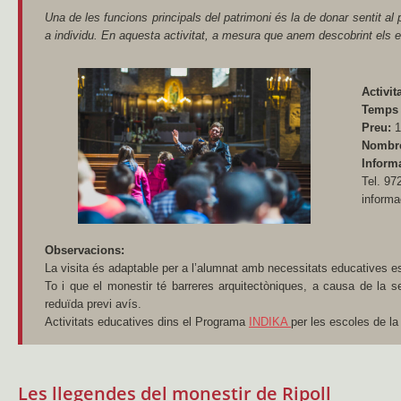
Una de les funcions principals del patrimoni és la de donar sentit al
a individu. En aquesta activitat, a mesura que anem descobrint els 
Activit
Temps
Preu:
1
Nombre
Informa
Tel. 97
informa
Observacions:
La visita és adaptable per a l’alumnat amb necessitats educatives e
To i que el monestir té barreres arquitectòniques, a causa de la se
reduïda previ avís.
Activitats educatives dins el Programa
INDIKA
per les escoles de l
Les llegendes del monestir de Ripoll