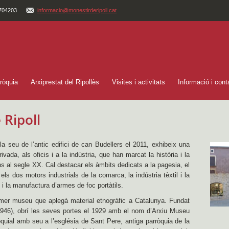
704203
informacio@monestirderipoll.cat
ròquia
Arxiprestat del Ripollès
Visites i activitats
Informació i cont
 Ripoll
la seu de l’antic edifici de can Budellers el 2011, exhibeix una
rivada, als oficis i a la indústria, que han marcat la història i la
ins al segle XX. Cal destacar els àmbits dedicats a la pagesia, el
 els dos motors industrials de la comarca, la indústria tèxtil i la
ro i la manufactura d’armes de foc portàtils.
imer museu que aplegà material etnogràfic a Catalunya. Fundat
1946), obrí les seves portes el 1929 amb el nom d’Arxiu Museu
quial amb seu a l’església de Sant Pere, antiga parròquia de la