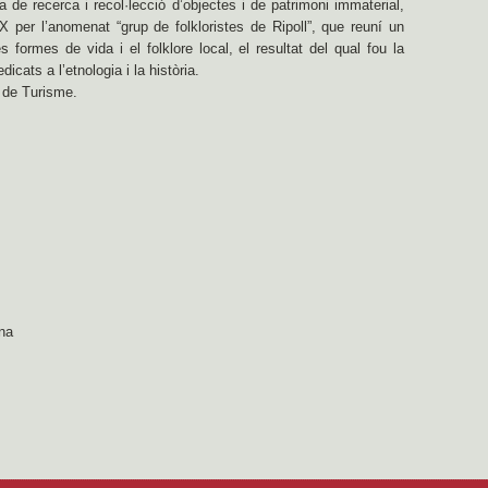
 de recerca i recol·lecció d’objectes i de patrimoni immaterial,
X per l’anomenat “grup de folkloristes de Ripoll”, que reuní un
es formes de vida i el folklore local, el resultat del qual fou la
icats a l’etnologia i la història.
a de Turisme.
ona