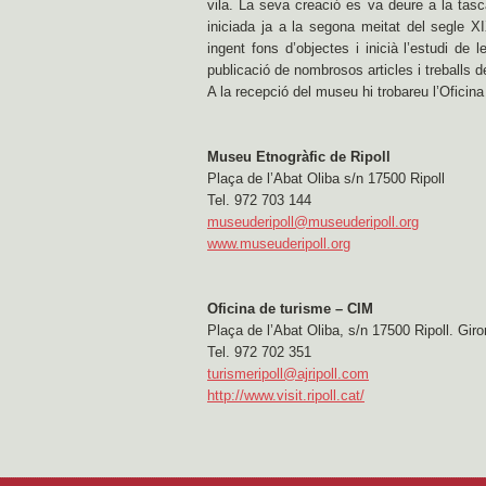
vila. La seva creació es va deure a la tasca
iniciada ja a la segona meitat del segle XI
ingent fons d’objectes i inicià l’estudi de l
publicació de nombrosos articles i treballs ded
A la recepció del museu hi trobareu l’Oficin
Museu Etnogràfic de Ripoll
Plaça de l’Abat Oliba s/n 17500 Ripoll
Tel. 972 703 144
museuderipoll@museuderipoll.org
www.museuderipoll.org
Oficina de turisme – CIM
Plaça de l’Abat Oliba, s/n 17500 Ripoll. Gir
Tel. 972 702 351
turismeripoll@ajripoll.com
http://www.visit.ripoll.cat/