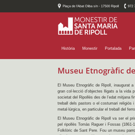
Plaça de l’Abat Oliba s/n - 17500 Ripoll
972 
Història
Monestir
Portalada
Par
Museu Etnogràfic de
El Museu Etnogràfic de Ripoll, inaugurat a 
gran col·lecció d’objectes lligats a la vida p
societat del Ripollès des de l’edat mitjana f
treball dels pastors o el costumari religiós i
metal·lúrgica, en particular el treball del fer
El Museu Etnogràfic de Ripoll va ser el pr
pel ripollès Tomàs Raguer i Fossas (1861-
Folklòric de Sant Pere. Fou un museu parro