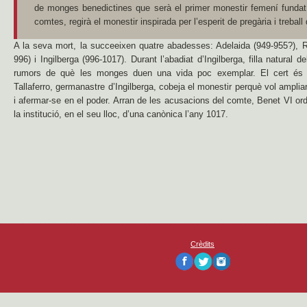
de monges benedictines que serà el primer monestir femení fundat
comtes, regirà el monestir inspirada per l’esperit de pregària i treball
A la seva mort, la succeeixen quatre abadesses: Adelaida (949-955?), R
996) i Ingilberga (996-1017). Durant l’abadiat d’Ingilberga, filla natural
rumors de què les monges duen una vida poc exemplar. El cert és 
Tallaferro, germanastre d’Ingilberga, cobeja el monestir perquè vol amplia
i afermar-se en el poder. Arran de les acusacions del comte, Benet VI ord
la institució, en el seu lloc, d’una canònica l’any 1017.
Crèdits