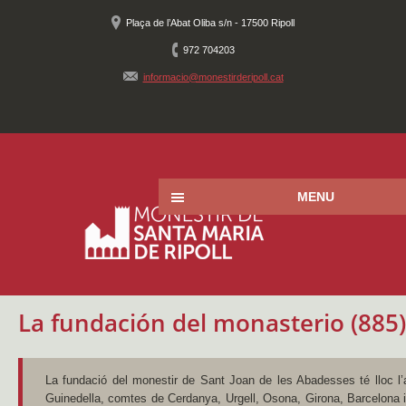
Plaça de l’Abat Oliba s/n - 17500 Ripoll
972 704203
informacio@monestirderipoll.cat
MENU
La fundación del monasterio (885)
La fundació del monestir de Sant Joan de les Abadesses té lloc l’a
Guinedella, comtes de Cerdanya, Urgell, Osona, Girona, Barcelona i