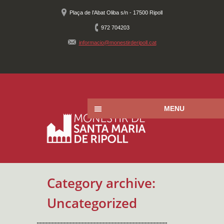
Plaça de l’Abat Oliba s/n - 17500 Ripoll
972 704203
informacio@monestirderipoll.cat
MENU
Category archive:
Uncategorized