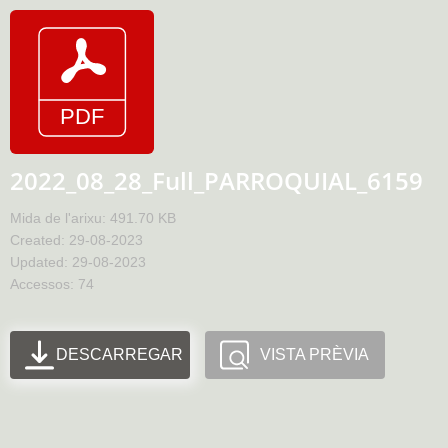
2022_08_28_Full_PARROQUIAL_6159
Mida de l'arixu: 491.70 KB
Created: 29-08-2023
Updated: 29-08-2023
Accessos: 74
DESCARREGAR
VISTA PRÈVIA