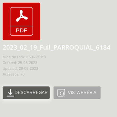
2023_02_19_Full_PARROQUIAL_6184
Mida de l'arixu: 506.25 KB
Created: 29-08-2023
Updated: 29-08-2023
Accessos: 70
DESCARREGAR
VISTA PRÈVIA