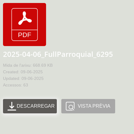
2025-04-06_FullParroquial_6295
Mida de l'arixu: 668.69 KB
Created: 09-06-2025
Updated: 09-06-2025
Accessos: 63
DESCARREGAR
VISTA PRÈVIA