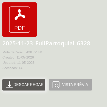
2025-11-23_FullParroquial_6328
Mida de l'arixu: 438.72 KB
Created: 11-05-2026
Updated: 11-05-2026
Accessos: 14
DESCARREGAR
VISTA PRÈVIA